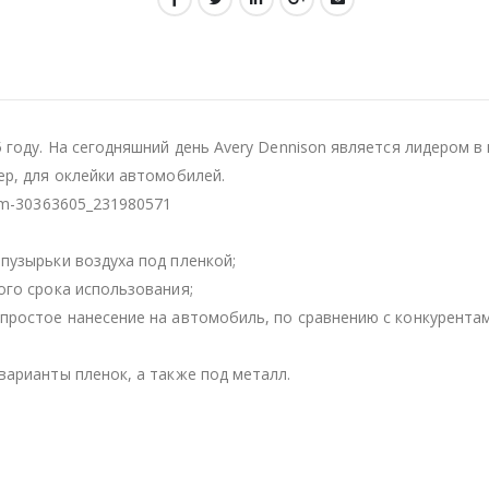
5 году. На сегодняшний день Avery Dennison является лидером 
ер, для оклейки автомобилей.
um-30363605_231980571
пузырьки воздуха под пленкой;
ого срока использования;
простое нанесение на автомобиль, по сравнению с конкурентам
варианты пленок, а также под металл.