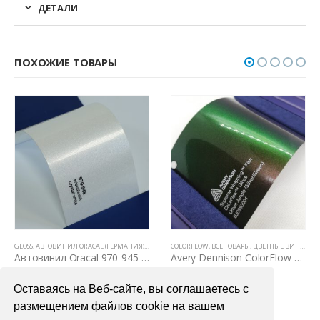
ДЕТАЛИ
ПОХОЖИЕ ТОВАРЫ
Е ТОВАРЫ
GLOSS
,
ЦВЕТНЫЕ ВИНИЛОВЫЕ ПЛЕНКИ
,
АВТОВИНИЛ ORACAL (ГЕРМАНИЯ)
,
ВСЕ ТОВАРЫ
COLORFLOW
,
ЦВЕТНЫЕ ВИНИЛОВЫЕ ПЛЕНКИ
,
ВСЕ ТОВАРЫ
,
ЦВЕТНЫЕ ВИНИЛОВЫЕ ПЛЕНКИ
Автовинил Oracal 970-945 crystal white – кристаллический белый, глянец
Avery Dennison ColorFlow Urban Jungle Gloss (Silver/Green)
4000,00
₽
7200,00
₽
Оставаясь на Веб-сайте, вы соглашаетесь с
В КОРЗИНУ
В КОРЗИНУ
размещением файлов cookie на вашем