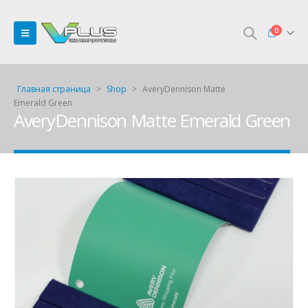
0
Главная страница
>
Shop
>
AveryDennison Matte
Emerald Green
AveryDennison Matte Emerald Green