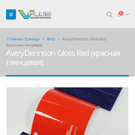
0
Главная страница
>
Shop
>
AveryDennison Gloss Red
(красная глянцевая)
AveryDennison Gloss Red (красная
глянцевая)