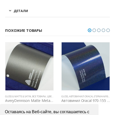
ДЕТАЛИ
ПОХОЖИЕ ТОВАРЫ
ЛОВЫЕ ПЛЕНКИ
ВСЕ ТОВАРЫ
,
ЦВЕТНЫЕ ВИНИЛОВЫЕ ПЛЕНКИ
GLOSS
,
АВТОВИНИЛ ORACAL (ГЕРМАНИЯ)
,
ВСЕ ТОВАРЫ
GLOSS & MATTE & SATIN
,
ЦВЕТНЫЕ ВИНИЛО
,
ВС
AveryDennison Matte Metallic Gunmetal
Автовинил Oracal 970-155 intergalactic blue – “галактик” синий, глянец
00
₽
4000,00
₽
7200,0
Оставаясь на Веб-сайте, вы соглашаетесь с