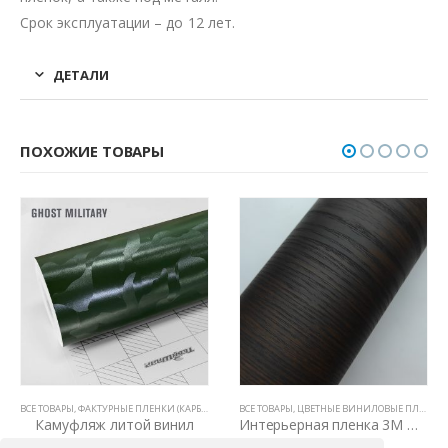
Срок эксплуатации – до 12 лет.
ДЕТАЛИ
ПОХОЖИЕ ТОВАРЫ
ВСЕ ТОВАРЫ
,
ФАКТУРНЫЕ ПЛЕНКИ (КАРБОН, КАМУФЛЯЖ, ЦАРАПАННЫЙ МЕТАЛЛ)
ВСЕ ТОВАРЫ
,
ЦВЕТНЫЕ ВИНИЛОВЫЕ ПЛЕНКИ
,
ЦВЕТНЫЕ ВИНИЛОВЫЕ ПЛЕНКИ
,
ЦВЕТНЫЕ В
Камуфляж литой винил
Интерьерная пленка 3М DI – NOC WG 156