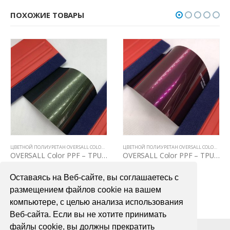
ПОХОЖИЕ ТОВАРЫ
ЦВЕТНОЙ ПОЛИУРЕТАН OVERSALL COLOR PPF
ЦВЕТНОЙ ПОЛИУРЕТАН OVERSALL COLOR PPF
OVERSALL Color PPF – TPU2033 Oak Green
OVERSALL Color PPF – TPU3031 Amethyst
75000,00
₽
75000,00
₽
Оставаясь на Веб-сайте, вы соглашаетесь с
В КОРЗИНУ
В КОРЗИНУ
размещением файлов cookie на вашем
компьютере, с целью анализа использования
Веб-сайта. Если вы не хотите принимать
файлы cookie, вы должны прекратить