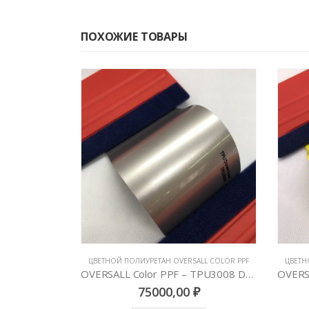
ПОХОЖИЕ ТОВАРЫ
ALL COLOR PPF
ЦВЕТНОЙ ПОЛИУРЕТАН OVERSALL COLOR PPF
ЦВЕТН
OVERSALL Color PPF – TPU3008 Dawn Gold
OVERSALL Color PPF – TPU3044 Modena Yellow
₽
75000,00
₽