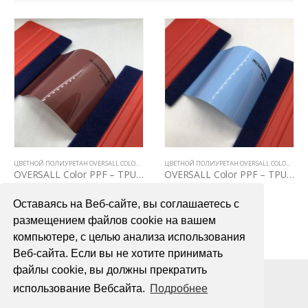
ЦВЕТНОЙ ПОЛИУРЕТАН OVERSALL COLOR PPF
ЦВЕТНОЙ ПОЛИУРЕТАН OVERSALL COLOR PPF
OVERSALL Color PPF – TPU3030 Morganite Pink
OVERSALL Color PPF – TPU2037 Zandvoort Blue
75000,00
₽
75000,00
₽
Оставаясь на Веб-сайте, вы соглашаетесь с
В КОРЗИНУ
В КОРЗИНУ
размещением файлов cookie на вашем
компьютере, с целью анализа использования
Веб-сайта. Если вы не хотите принимать
файлы cookie, вы должны прекратить
использование Вебсайта.
Подробнее