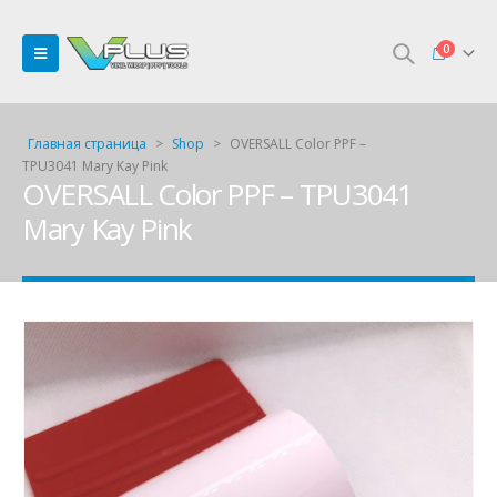
0
Главная страница
>
Shop
>
OVERSALL Color PPF –
TPU3041 Mary Kay Pink
OVERSALL Color PPF – TPU3041
Mary Kay Pink