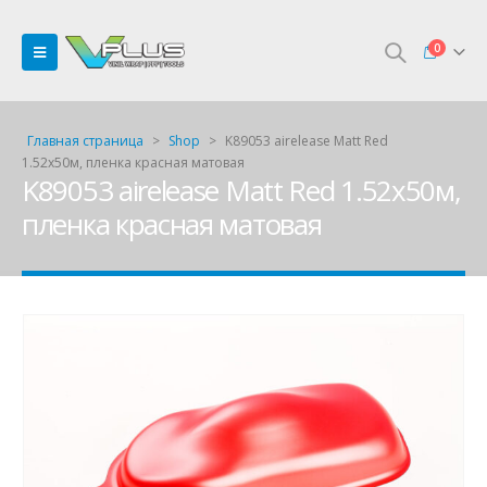
0
Главная страница
>
Shop
>
K89053 airelease Matt Red
1.52х50м, пленка красная матовая
K89053 airelease Matt Red 1.52х50м,
пленка красная матовая