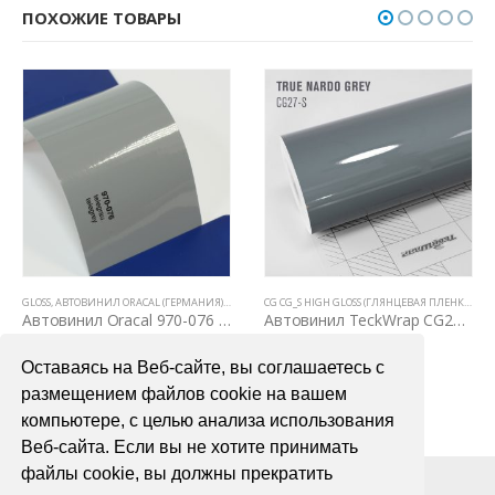
ПОХОЖИЕ ТОВАРЫ
Е ПЛЕНКИ
GLOSS
,
АВТОВИНИЛ ORACAL (ГЕРМАНИЯ)
,
ВСЕ ТОВАРЫ
,
ЦВЕТНЫЕ ВИНИЛОВЫЕ ПЛЕНКИ
CG CG_S HIGH GLOSS (ГЛЯНЦЕВАЯ ПЛЕНКА С КАНАЛАМИ)
Автовинил Oracal 970-076 telegrau telegrey – серый
Автовинил TeckWrap CG27-S True Nardo Grey
4000,00
₽
3900,00
₽
Оставаясь на Веб-сайте, вы соглашаетесь с
В КОРЗИНУ
В КОРЗИНУ
размещением файлов cookie на вашем
компьютере, с целью анализа использования
Веб-сайта. Если вы не хотите принимать
файлы cookie, вы должны прекратить