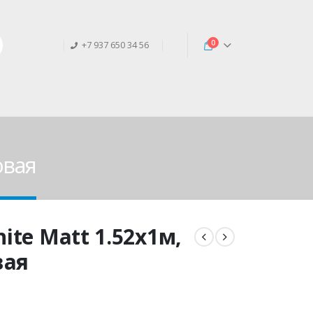
0
+7 937 650 34 56
овая
hite Matt 1.52х1м,
вая