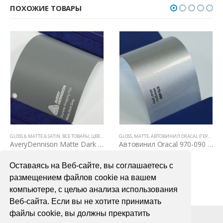
ПОХОЖИЕ ТОВАРЫ
ВСЕ ТОВАРЫ
GLOSS & MATTE & SATIN
,
ЦВЕТНЫЕ ВИНИЛОВЫЕ ПЛЕНКИ
,
ВСЕ ТОВАРЫ
,
ЦВЕТНЫЕ ВИНИЛОВЫЕ ПЛЕНКИ
GLOSS
,
MATTE
,
АВТОВИНИЛ ORACAL (ГЕРМАНИЯ)
AveryDennison Matte Dark Grey
Автовинил Oracal 970-090 silbergray silver gray – серый
7200,00
₽
4000,00
₽
Оставаясь на Веб-сайте, вы соглашаетесь с
В КОРЗИНУ
В КОРЗИНУ
размещением файлов cookie на вашем
компьютере, с целью анализа использования
Веб-сайта. Если вы не хотите принимать
файлы cookie, вы должны прекратить