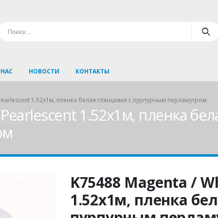
 НАС
НОВОСТИ
КОНТАКТЫ
 Pearlescent 1.52х1м, пленка белая глянцевая с пурпурным перламутром
Pearlescent 1.52х1м, пленка бел
ом
K75488 Magenta / Wh
1.52х1м, пленка бе
пурпурным перлам