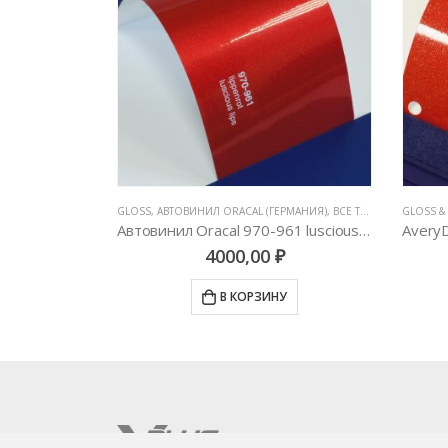
ЛОВЫЕ ПЛЕНКИ
GLOSS
,
АВТОВИНИЛ ORACAL (ГЕРМАНИЯ)
,
ВСЕ ТОВАРЫ
,
ЦВЕТНЫ
GLOSS & 
Автовинил 3M 2080-GP280 Gloss Flip Ghost Pearl
Автовинил Oracal 970-961 luscious lips – красный, глянец
4000,00
₽
У
В КОРЗИНУ