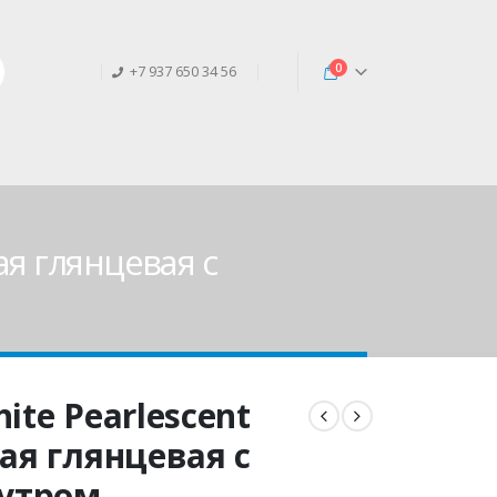
0
+7 937 650 34 56
ая глянцевая с
ite Pearlescent
лая глянцевая с
утром