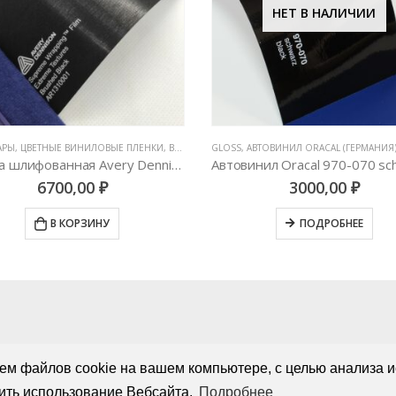
НЕТ В НАЛИЧИИ
,
АВТОВИНИЛ ORACAL (ГЕРМАНИЯ)
,
ВСЕ ТОВАРЫ
,
ЦВЕТНЫЕ ВИНИЛОВЫЕ ПЛЕНКИ
ВСЕ ТОВАРЫ
,
ПЛЕНКИ С ФАКТУРОЙ ДЕРЕВ
Автовинил Oracal 970-070 schwarz black – черный
3000,00
₽
5000,00
₽
ПОДРОБНЕЕ
В КОРЗИНУ
ем файлов cookie на вашем компьютере, с целью анализа и
ить использование Вебсайта.
Подробнее