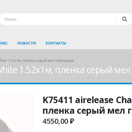
 НАС
НОВОСТИ
КОНТАКТЫ
White 1.52х1м, пленка серый мел глянцевая
 White 1.52х1м, пленка серый ме
K75411 airelease Cha
пленка серый мел 
4550,00
₽