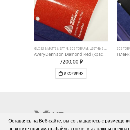
ВАРЫ
,
ЦВЕТНЫЕ ВИНИЛОВЫЕ ПЛЕНКИ
ВСЕ ТОВАРЫ
,
ЦВЕТНЫЕ ВИНИЛОВЫЕ ПЛЕНКИ
,
BRUSHED METALLIC
GLOSS
AveryDennison Diamond Red (красный металлик)
Пленка шлифованная Avery Dennison Brushed Black
₽
6700,00
₽
НУ
В КОРЗИНУ
Оставаясь на Веб-сайте, вы соглашаетесь с размещени
не хотите принимать файлы cookie, вы должны прекрат