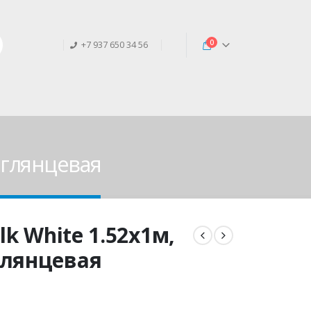
0
+7 937 650 34 56
л глянцевая
lk White 1.52х1м,
глянцевая