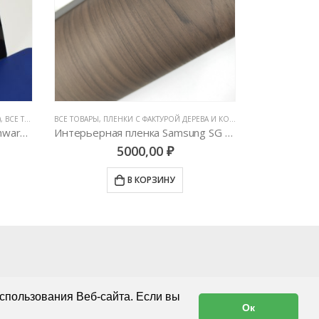
А И КОЖИ
,
ЦВЕТНЫЕ ВИНИЛОВЫЕ ПЛЕНКИ
ВСЕ ТОВАРЫ
,
ПЛЕНКИ С ФАКТУРОЙ ДЕРЕВА И КОЖИ
,
ЦВЕТНЫЕ ВИНИЛО
GLOSS & MATTE 
Интерьерная пленка Samsung SG 5507
Пленка черное дерево Samsung Mg 3030
AveryDen
4990,00
₽
В КОРЗИНУ
спользования Веб-сайта. Если вы
Ок