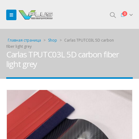
0
Главная страница
>
Shop
>
Carlas TPUTC03L 5D carbon
fiber light grey
Carlas TPUTC03L 5D carbon fiber
light grey