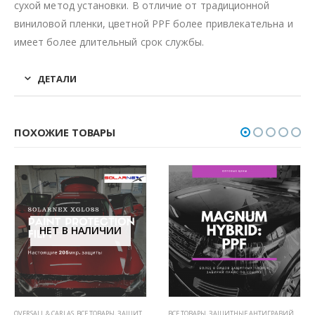
сухой метод установки. В отличие от традиционной
виниловой пленки, цветной PPF более привлекательна и
имеет более длительный срок службы.
ДЕТАЛИ
ПОХОЖИЕ ТОВАРЫ
НЕТ В НАЛИЧИИ
НЫ НА КУЗОВЕ)
,
ПОЛИУРЕТАНОВЫЕ ПЛЕНКИ PPF (5 ЛЕТ, НЕ ВИДНЫ НА КУЗОВЕ)
OVERSALL & CARLAS
,
ВСЕ ТОВАРЫ
,
ЗАЩИТНЫЕ АНТИГРАВИЙНЫЕ ПЛЕНКИ ДЛЯ АВТОМОБИЛЯ
,
ПОЛИУРЕТАНОВЫЕ ПЛЕНКИ PPF (5 ЛЕТ, НЕ ВИДНЫ
ВСЕ ТОВАРЫ
,
ЗАЩИТНЫЕ АНТИГРАВИЙНЫЕ ПЛЕНКИ ДЛЯ АВТОМОБИЛЯ
,
П