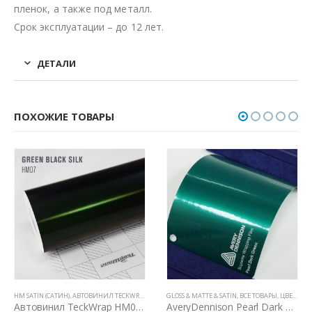
пленок, а также под металл.
Срок эксплуатации – до 12 лет.
ДЕТАЛИ
ПОХОЖИЕ ТОВАРЫ
HM SATIN (САТИН)
,
ЦВЕТНЫЕ ВИНИЛОВЫЕ ПЛЕНКИ
,
АВТОВИНИЛ TECKWRAP
,
ВСЕ ТОВАРЫ
GLOSS & MATTE & SATIN
,
ЦВЕТНЫЕ ВИНИЛОВЫЕ ПЛЕНКИ
,
ВСЕ ТОВАРЫ
,
ЦВЕТНЫЕ ВИНИЛОВЫЕ ПЛЕНКИ
Автовинил TeckWrap HM07 Green Black Silk
AveryDennison Pearl Dark Green (темно-зеленый перламутр)