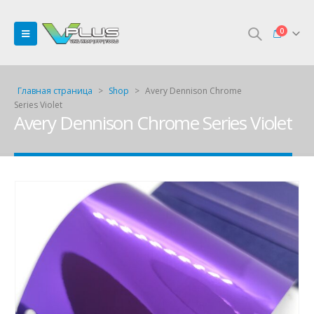
0
Главная страница
>
Shop
>
Avery Dennison Chrome
Series Violet
Avery Dennison Chrome Series Violet