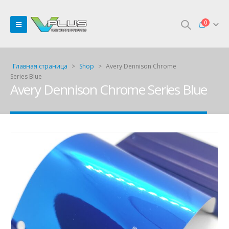
0
Главная страница
>
Shop
>
Avery Dennison Chrome
Series Blue
Avery Dennison Chrome Series Blue