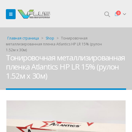
0
Главная страница
>
Shop
>
Тонировочная
металлизированная пленка Atlantics HP LR 15% (рулон
1.52м х 30м)
Тонировочная металлизированная
пленка Atlantics HP LR 15% (рулон
1.52м х 30м)