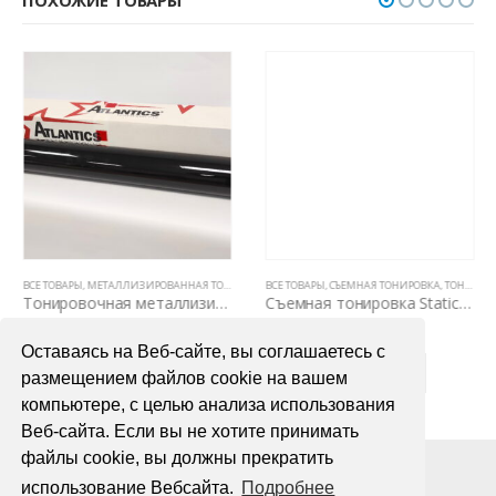
ПОХОЖИЕ ТОВАРЫ
ЕЛЕОНЫ И АТЕРМАЛЬНАЯ ТОНИРОВКА
ВСЕ ТОВАРЫ
,
МЕТАЛЛИЗИРОВАННАЯ ТОНИРОВКА (5 ЛЕТ)
ВСЕ ТОВАРЫ
,
ТОНИРОВОЧНЫЕ ПЛЕНКИ
,
СЪЕМНАЯ ТОНИРОВКА
,
ТОНИРОВОЧНЫЕ ПЛЕНКИ
Тонировочная металлизированная пленка Atlantics Classic 15% (рулон 1,52 х 30.5м)
Съемная тонировка Static PRO 15%
14500,00
₽
11400,00
₽
Оставаясь на Веб-сайте, вы соглашаетесь с
В КОРЗИНУ
В КОРЗИНУ
размещением файлов cookie на вашем
компьютере, с целью анализа использования
Веб-сайта. Если вы не хотите принимать
файлы cookie, вы должны прекратить
использование Вебсайта.
Подробнее