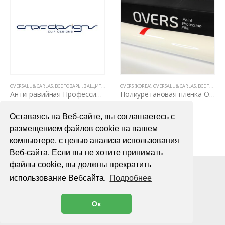
НЫ НА КУЗОВЕ)
,
ПОЛИУРЕТАНОВЫЕ ПЛЕНКИ PPF (5 ЛЕТ, НЕ ВИДНЫ НА КУЗОВЕ)
OVERSALL & CARLAS
,
ВСЕ ТОВАРЫ
,
ЗАЩИТНЫЕ АНТИГРАВИЙНЫЕ ПЛЕНКИ ДЛЯ АВТОМОБИЛЯ
,
ПОЛИУРЕТАНОВЫЕ ПЛЕНКИ PPF (5 ЛЕТ, НЕ ВИДНЫ
OVERS (KOREA)
,
OVERSALL & CARLAS
,
ВСЕ ТОВАРЫ
,
П
Антигравийная Профессиональная пленка Clifdesigns ELITE PPF 1,52х15м
Полиуретановая пленка Overs Gloss PPF ST190 мкр. 1,52 х 1пог.м
86000,00
₽
4000,00
₽
Оставаясь на Веб-сайте, вы соглашаетесь с
В КОРЗИНУ
В КОРЗИНУ
размещением файлов cookie на вашем
компьютере, с целью анализа использования
Веб-сайта. Если вы не хотите принимать
файлы cookie, вы должны прекратить
использование Вебсайта.
Подробнее
Ок