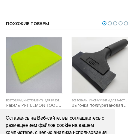
ПОХОЖИЕ ТОВАРЫ
ВСЕ ТОВАРЫ
,
НОЖИ И ЛЕЗВИЯ
,
ИНСТРУМЕНТЫ ДЛЯ РАБОТЫ С ПЛЕНКАМИ
ВСЕ ТОВАРЫ
,
РАКЕЛИ, ВЫГОНКИ И СГОНЫ
,
ИНСТРУМЕНТЫ ДЛЯ РАБОТЫ С ПЛЕНКАМИ
Ракель PPF LEMON TOOLS 7.5х8х10
Выгонка полиуретановая с длинной ручкой BlueMax, средней жесткости
500,00
₽
800,00
₽
Оставаясь на Веб-сайте, вы соглашаетесь с
В КОРЗИНУ
В КОРЗИНУ
размещением файлов cookie на вашем
компьютере, с целью анализа использования