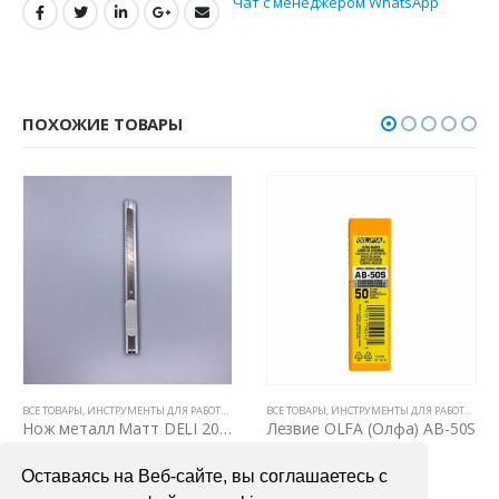
Чат с менеджером WhatsApp
ПОХОЖИЕ ТОВАРЫ
ВСЕ ТОВАРЫ
,
НОЖИ И ЛЕЗВИЯ
,
ИНСТРУМЕНТЫ ДЛЯ РАБОТЫ С ПЛЕНКАМИ
ВСЕ ТОВАРЫ
,
НОЖИ И ЛЕЗВИЯ
,
ИНСТРУМЕНТЫ ДЛЯ РАБОТЫ С ПЛЕНКАМИ
Нож металл Матт DELI 2053 c фиксатором
Лезвие OLFA (Олфа) AB-50S
100,00
₽
2400,00
₽
Оставаясь на Веб-сайте, вы соглашаетесь с
В КОРЗИНУ
В КОРЗИНУ