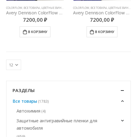
COLORFLOW
,
ВСЕ ТОВАРЫ
,
ЦВЕТНЫЕ ВИНИЛОВЫЕ ПЛЕНКИ
COLORFLOW
,
ВСЕ ТОВАРЫ
,
ЦВЕТНЫЕ ВИНИЛОВЫЕ ПЛЕНКИ
Avery Dennison ColorFlow Urban Jungle Gloss (Silver/Green)
Avery Dennison ColorFlow Fresh Spring Gloss (Gold/Silver)
7200,00
₽
7200,00
₽
В КОРЗИНУ
В КОРЗИНУ
РАЗДЕЛЫ
Все товары
(1783)
Автохимия
(4)
Защитные антигравийные пленки для
автомобиля
(659)