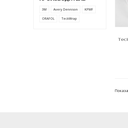
3M
Avery Dennison
KPMF
ORAFOL
TeckWrap
Tec
Показа