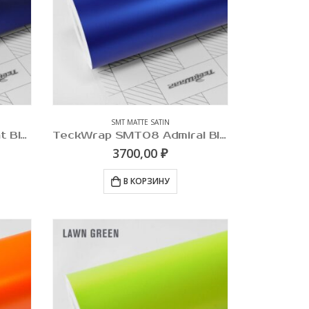
SMT MATTE SATIN
TeckWrap SMT07 Rasant Blue
TeckWrap SMT08 Admiral Blue
3700,00
₽
В КОРЗИНУ