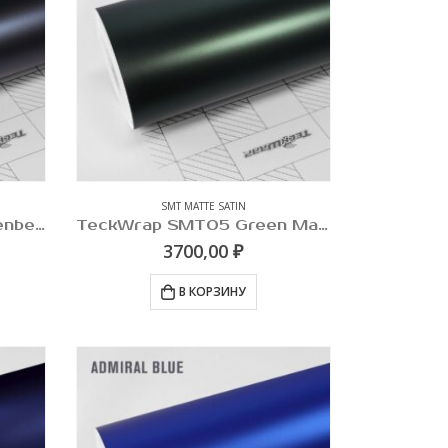
SMT MATTE SATIN
TeckWrap SMT04 Boysenberry Black
TeckWrap SMT05 Green Mantle
3700,00
₽
В КОРЗИНУ