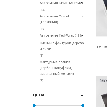
Автовинил KPMF (Англия)
(132)
Автовинил Oracal
(Германия)
(101)
Автовинил TeckWrap
(188)
Пленки с фактурой дерева
и кожи
(8)
Фактурные пленки
(карбон, камуфляж,
царапанный металл)
(9)
ЦЕНА