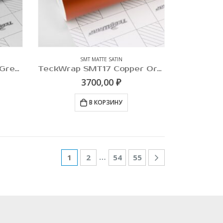
SMT MATTE SATIN
TeckWrap SMT16 Jewel Green
TeckWrap SMT17 Copper Orange
3700,00
₽
В КОРЗИНУ
…
1
2
54
55