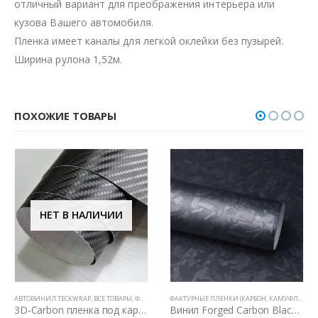
отличный вариант для преображения интерьера или
кузова Вашего автомобиля.
Пленка имеет каналы для легкой оклейки без пузырей.
Ширина рулона 1,52м.
ПОХОЖИЕ ТОВАРЫ
ФАКТУРНЫЕ ПЛЕНКИ (КАРБОН, КАМУФЛЯЖ, ЦАРАПАННЫЙ МЕТАЛЛ)
ВСЕ ТОВАРЫ
,
ЦВЕТНЫЕ ВИНИЛОВЫЕ ПЛЕНКИ
,
ФАКТУРНЫЕ ПЛЕНКИ (КАРБОН, КАМУФЛЯЖ, ЦАРАПАННЫЙ МЕТАЛЛ)
Винил Forged Carbon Black Matte
Пленка шлифованный алюминий TeckWrap