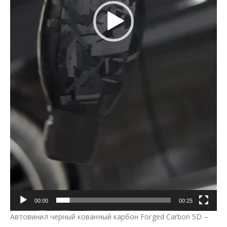
00:00
00:25
Автовинил черный кованный карбон Forged Carbon 5D –