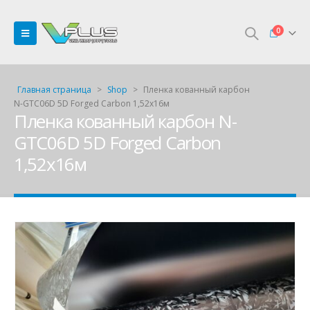
0
Главная страница
>
Shop
>
Пленка кованный карбон
N-GTC06D 5D Forged Carbon 1,52х16м
Пленка кованный карбон N-
GTC06D 5D Forged Carbon
1,52х16м