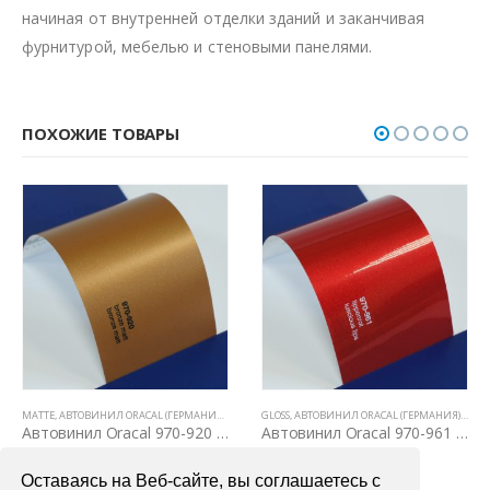
начиная от внутренней отделки зданий и заканчивая
фурнитурой, мебелью и стеновыми панелями.
ПОХОЖИЕ ТОВАРЫ
MATTE
,
АВТОВИНИЛ ORACAL (ГЕРМАНИЯ)
,
ВСЕ ТОВАРЫ
GLOSS
,
,
ЦВЕТНЫЕ ВИНИЛОВЫЕ ПЛЕНКИ
АВТОВИНИЛ ORACAL (ГЕРМАНИЯ)
,
ВСЕ 
Автовинил Oracal 970-920 bronze matt – бронза, матовый
Автовинил Oracal 970-961 luscious lips – красный, глянец
4000,00
₽
4000,00
₽
Оставаясь на Веб-сайте, вы соглашаетесь с