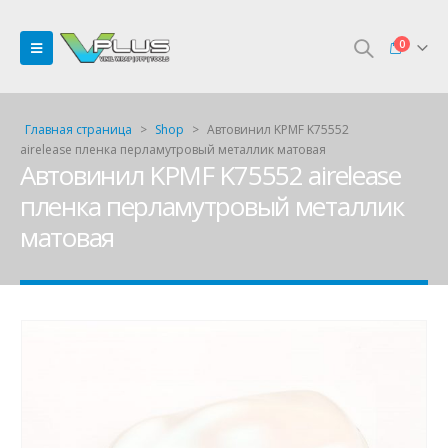
0
Главная страница
>
Shop
>
Автовинил KPMF K75552
airelease пленка перламутровый металлик матовая
Автовинил KPMF K75552 airelease
пленка перламутровый металлик
матовая