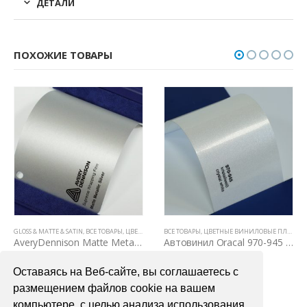
ДЕТАЛИ
ПОХОЖИЕ ТОВАРЫ
ЛОВЫЕ ПЛЕНКИ
ВСЕ ТОВАРЫ
,
ЦВЕТНЫЕ ВИНИЛОВЫЕ ПЛЕНКИ
ВСЕ ТОВАРЫ
,
ЦВЕТНЫЕ ВИНИЛОВЫЕ ПЛЕНКИ
,
АВТОВИНИЛ ORACAL (ГЕРМ
BRUSHED METALLIC
,
ВСЕ 
AveryDennison Matte Metallic Silver
Автовинил Oracal 970-945 crystal white – кристаллический белый, глянец
00
₽
4000,00
₽
6700,0
Оставаясь на Веб-сайте, вы соглашаетесь с
РЗИНУ
В КОРЗИНУ
В КОРЗ
размещением файлов cookie на вашем
компьютере, с целью анализа использования