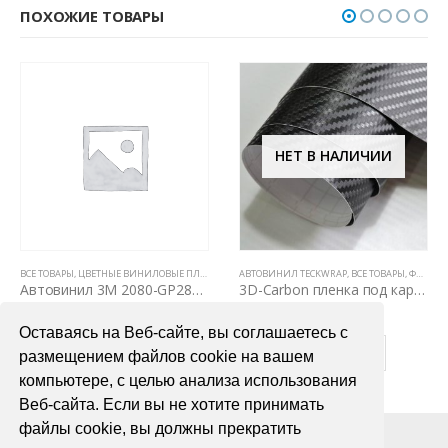
ПОХОЖИЕ ТОВАРЫ
НЕТ В НАЛИЧИИ
ВСЕ ТОВАРЫ
,
ЦВЕТНЫЕ ВИНИЛОВЫЕ ПЛЕНКИ
АВТОВИНИЛ TECKWRAP
,
ВСЕ ТОВАРЫ
,
ФАКТУРНЫЕ ПЛЕНКИ (КАРБОН, КАМУФЛЯЖ, ЦАРАПАННЫЙ МЕТАЛЛ)
Автовинил 3M 2080-GP280 Gloss Flip Ghost Pearl
3D-Carbon пленка под карбон
4400,00
₽
3700,00
₽
Оставаясь на Веб-сайте, вы соглашаетесь с
В КОРЗИНУ
ПОДРОБНЕЕ
размещением файлов cookie на вашем
компьютере, с целью анализа использования
Веб-сайта. Если вы не хотите принимать
файлы cookie, вы должны прекратить