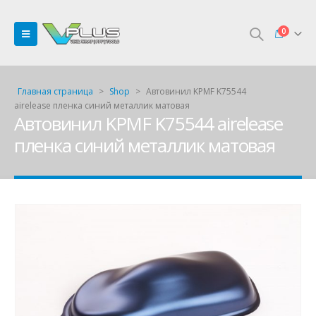
0
Главная страница
>
Shop
>
Автовинил KPMF K75544
airelease пленка синий металлик матовая
Автовинил KPMF K75544 airelease
пленка синий металлик матовая