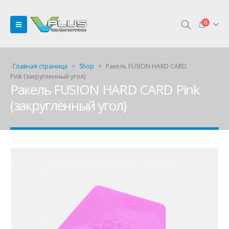
0
Главная страница
>
Shop
>
Ракель FUSION HARD CARD
Pink (закругленный угол)
Ракель FUSION HARD CARD Pink
(закругленный угол)