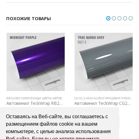
ПОХОЖИЕ ТОВАРЫ
RB GLOSSY CANDY (КЕНДИ ЦВЕТА)
,
АВТОВИНИЛ TECKWRAP
,
ВСЕ ТОВАРЫ
,
ЦВЕТНЫЕ ВИНИЛОВЫЕ
CG CG_S HIGH GLOSS (ГЛЯНЦЕВАЯ ПЛЕНКА С КАНАЛАМИ)
Автовинил TeckWrap RB20 Midnight Purple
Автовинил TeckWrap CG27-S True Nardo Grey
4000,00
₽
3900,00
₽
Оставаясь на Веб-сайте, вы соглашаетесь с
В КОРЗИНУ
В КОРЗИНУ
размещением файлов cookie на вашем
компьютере, с целью анализа использования
Веб-сайта. Если вы не хотите принимать