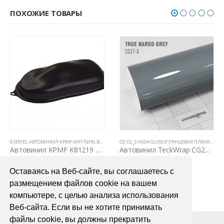
ПОХОЖИЕ ТОВАРЫ
8 SERIES
,
АВТОВИНИЛ KPMF (АНГЛИЯ)
,
ВСЕ ТОВАРЫ
,
ЦВЕТНЫЕ ВИНИЛОВЫЕ ПЛЕНКИ
CG CG_S HIGH GLOSS (ГЛЯНЦЕВАЯ ПЛЕНКА С КАНАЛАМИ)
Автовинил KPMF K81219 черная матовая текстурированная
Автовинил TeckWrap CG27-S True Nardo Grey
2900,00
₽
3900,00
₽
Оставаясь на Веб-сайте, вы соглашаетесь с
В КОРЗИНУ
В КОРЗИНУ
размещением файлов cookie на вашем
компьютере, с целью анализа использования
Веб-сайта. Если вы не хотите принимать
файлы cookie, вы должны прекратить