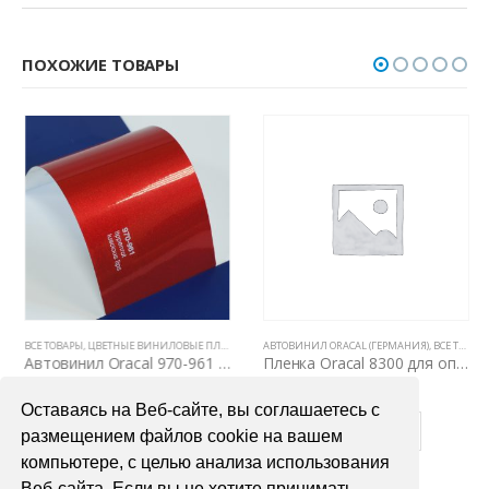
ПОХОЖИЕ ТОВАРЫ
ВСЕ ТОВАРЫ
,
ВСЕ ТОВАРЫ
,
ЦВЕТНЫЕ ВИНИЛОВЫЕ ПЛЕНКИ
,
ЦВЕТНЫЕ ВИНИЛОВЫЕ ПЛЕНКИ
,
АВТОВИНИЛ ORACAL (ГЕРМАНИЯ)
АВТОВИНИЛ ORACAL (ГЕРМАНИЯ)
,
GLOSS
,
ВСЕ ТОВАРЫ
Автовинил Oracal 970-961 luscious lips – красный, глянец
Пленка Oracal 8300 для оптики автомобиля
4000,00
₽
1000,00
₽
Оставаясь на Веб-сайте, вы соглашаетесь с
В КОРЗИНУ
В КОРЗИНУ
размещением файлов cookie на вашем
компьютере, с целью анализа использования
Веб-сайта. Если вы не хотите принимать