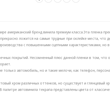
мире американский бренд винила премиум класса.Эта пленка пре
 прекрасно ложится на самые трудные при оклейке места, что 
производства с повышенными сцепными характеристиками, но в
вечных покрытий. Несомненный плюс данной пленки в том, что 
орает.
е только автомобиль, но и такие мелочи, как телефон, персон
товый хром различных оттенков, но существует и глянцевый хр
В палитре автовинила текрапа представлены цвета от классичес