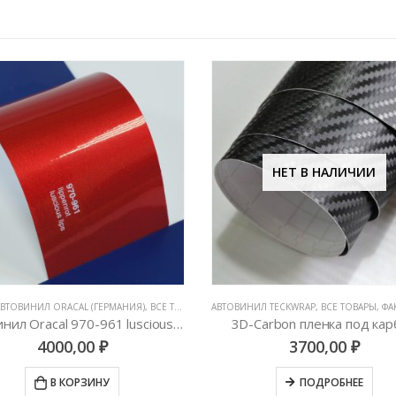
НЕТ В НАЛИЧИИ
Е ВИНИЛОВЫЕ ПЛЕНКИ
ИЛ TECKWRAP
,
ВСЕ ТОВАРЫ
,
ФАКТУРНЫЕ ПЛЕНКИ (КАРБОН, КАМУФЛЯЖ, ЦАРАПАННЫЙ МЕТАЛЛ)
Carbon пленка под карбон
3700,00
₽
3900,00
₽
ПОДРОБНЕЕ
В КОРЗИНУ