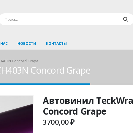
 НАС
НОВОСТИ
КОНТАКТЫ
H403N Concord Grape
CH403N Concord Grape
Автовинил TeckWr
Concord Grape
3700,00
₽