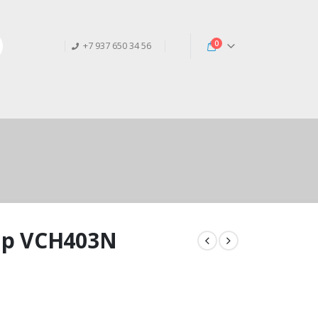
0
+7 937 650 34 56
ap VCH403N