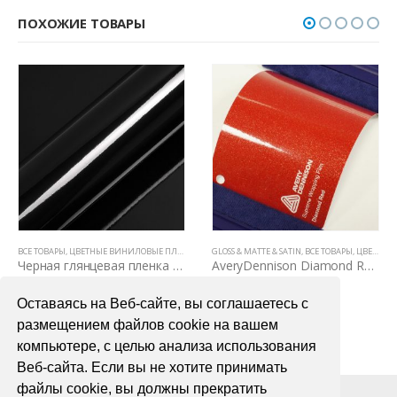
ПОХОЖИЕ ТОВАРЫ
ВСЕ ТОВАРЫ
,
ЦВЕТНЫЕ ВИНИЛОВЫЕ ПЛЕНКИ
,
ЦВЕТНЫЕ ВИНИЛОВЫЕ ПЛЕНКИ
GLOSS & MATTE & SATIN
,
ВСЕ ТОВАРЫ
,
ЦВЕТНЫЕ ВИНИЛОВЫЕ ПЛЕНКИ
Черная глянцевая пленка для авто HXS5889B
AveryDennison Diamond Red (красный металлик)
2200,00
₽
7200,00
₽
Оставаясь на Веб-сайте, вы соглашаетесь с
В КОРЗИНУ
В КОРЗИНУ
размещением файлов cookie на вашем
компьютере, с целью анализа использования
Веб-сайта. Если вы не хотите принимать
файлы cookie, вы должны прекратить