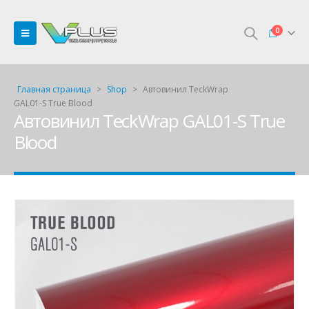
0
Главная страница
>
Shop
>
Автовинил TeckWrap
GAL01-S True Blood
Автовинил TeckWrap GAL01-S True
Blood