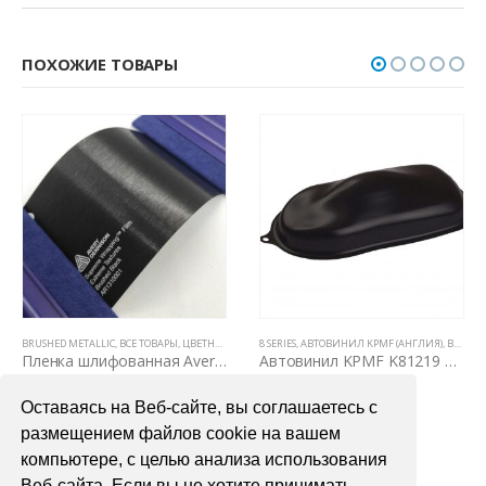
ПОХОЖИЕ ТОВАРЫ
Е ТОВАРЫ
BRUSHED METALLIC
,
ЦВЕТНЫЕ ВИНИЛОВЫЕ ПЛЕНКИ
,
ВСЕ ТОВАРЫ
,
ЦВЕТНЫЕ ВИНИЛОВЫЕ ПЛЕНКИ
8 SERIES
,
АВТОВИНИЛ KPMF (АНГЛИЯ)
,
ВСЕ ТОВАРЫ
Пленка шлифованная Avery Dennison Brushed Black
Автовинил KPMF K81219 черная матовая текстурированная
6700,00
₽
2900,00
₽
Оставаясь на Веб-сайте, вы соглашаетесь с
В КОРЗИНУ
В КОРЗИНУ
размещением файлов cookie на вашем
компьютере, с целью анализа использования
Веб-сайта. Если вы не хотите принимать