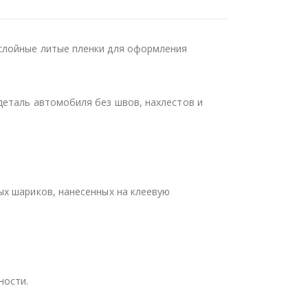
слойные литые пленки для оформления
деталь автомобиля без швов, нахлестов и
ых шариков, нанесенных на клеевую
ности.