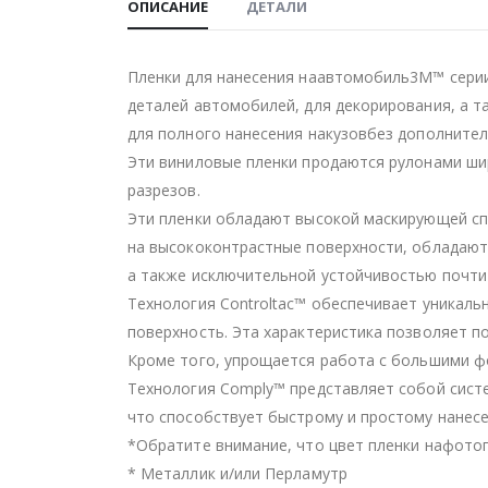
ОПИСАНИЕ
ДЕТАЛИ
Пленки для нанесения наавтомобиль3M™ серии
деталей автомобилей, для декорирования, а т
для полного нанесения накузовбез дополните
Эти виниловые пленки продаются рулонами шир
разрезов.
Эти пленки обладают высокой маскирующей сп
на высококонтрастные поверхности, обладают
а также исключительной устойчивостью почти
Технология Controltac™ обеспечивает уникаль
поверхность. Эта характеристика позволяет по
Кроме того, упрощается работа с большими ф
Технология Comply™ представляет собой систе
что способствует быстрому и простому нанесе
*Обратите внимание, что цвет пленки нафотог
* Металлик и/или Перламутр