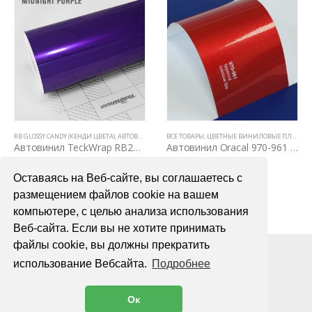
,
АВТОВИНИЛ ORACAL (ГЕРМАНИЯ)
RB GLOSSY CANDY (КЕНДИ ЦВЕТА)
,
,
GLOSS
АВТОВИНИЛ TECKWRAP
ВСЕ ТОВАРЫ
,
ВСЕ ТОВАРЫ
,
ЦВЕТНЫЕ ВИНИЛОВЫЕ ПЛЕНКИ
,
ЦВЕТНЫЕ ВИНИЛОВЫЕ
Автовинил TeckWrap RB20 Midnight Purple
Автовинил Oracal 970-961 luscious lips – красный, глянец
4000,00
₽
4000,00
₽
Оставаясь на Веб-сайте, вы соглашаетесь с
В КОРЗИНУ
В КОРЗИНУ
размещением файлов cookie на вашем
компьютере, с целью анализа использования
Веб-сайта. Если вы не хотите принимать
файлы cookie, вы должны прекратить
использование Вебсайта.
Подробнее
Ок