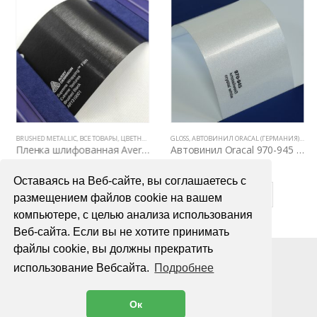
ВЫЕ ПЛЕНКИ
Е ТОВАРЫ
BRUSHED METALLIC
,
ЦВЕТНЫЕ ВИНИЛОВЫЕ ПЛЕНКИ
,
ВСЕ ТОВАРЫ
,
ЦВЕТНЫЕ ВИНИЛОВЫЕ ПЛЕНКИ
GLOSS
,
АВТОВИНИЛ ORACAL (ГЕРМАНИЯ)
,
ВСЕ 
Пленка шлифованная Avery Dennison Brushed Black
Автовинил Oracal 970-945 crystal white – кристаллический белый, глянец
6700,00
₽
4000,00
₽
Оставаясь на Веб-сайте, вы соглашаетесь с
В КОРЗИНУ
В КОРЗИНУ
размещением файлов cookie на вашем
компьютере, с целью анализа использования
Веб-сайта. Если вы не хотите принимать
файлы cookie, вы должны прекратить
использование Вебсайта.
Подробнее
Ок