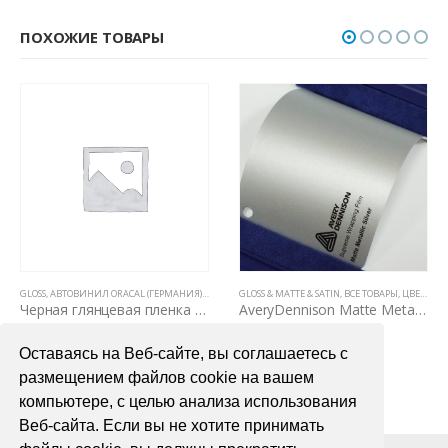
ПОХОЖИЕ ТОВАРЫ
Е ТОВАРЫ
GLOSS
,
ЦВЕТНЫЕ ВИНИЛОВЫЕ ПЛЕНКИ
,
АВТОВИНИЛ ORACAL (ГЕРМАНИЯ)
,
ВСЕ ТОВАРЫ
GLOSS & MATTE & SATIN
,
ЦВЕТНЫЕ ВИНИЛОВЫЕ ПЛЕНКИ
,
ВСЕ ТОВАРЫ
,
ЦВЕТНЫЕ ВИНИЛОВЫЕ ПЛЕНКИ
Черная глянцевая пленка для авто Oracal 551 1,26м
AveryDennison Matte Metallic Silver
1400,00
₽
6700,00
₽
Оставаясь на Веб-сайте, вы соглашаетесь с
В КОРЗИНУ
В КОРЗИНУ
размещением файлов cookie на вашем
компьютере, с целью анализа использования
Веб-сайта. Если вы не хотите принимать