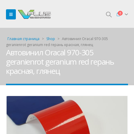
0
Главная страница
>
Shop
>
Автовинил Oracal 970-305
geranienrot geranium red герань красная, глянец
Автовинил Oracal 970-305
geranienrot geranium red герань
красная, глянец