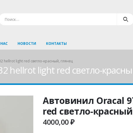
 НАС
НОВОСТИ
КОНТАКТЫ
 hellrot light red светло-красный, глянец
2 hellrot light red светло-красн
Автовинил Oracal 970
red светло-красный
4000,00
₽