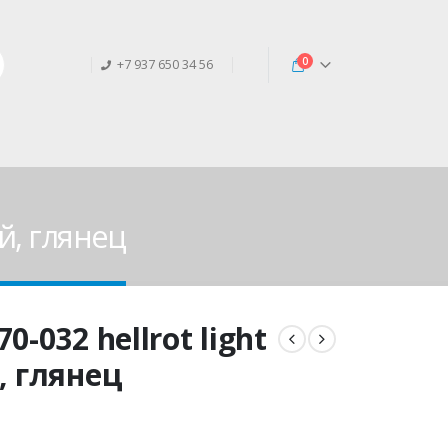
0
+7 937 650 34 56
ый, глянец
-032 hellrot light
, глянец