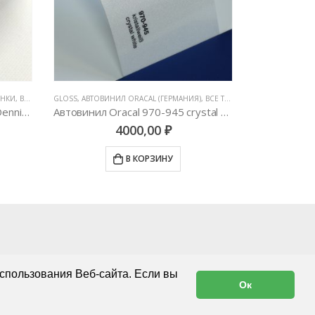
)
,
ВСЕ ТОВАРЫ
,
ЦВЕТНЫЕ ВИНИЛОВЫЕ ПЛЕНКИ
RB GLOSSY CANDY (КЕНДИ ЦВЕТА)
,
АВТОВИНИЛ TECKWRAP
АВТОВИНИЛ TEC
,
ВСЕ ТОВАРЫ
,
Автовинил Oracal 970-945 crystal white – кристаллический белый, глянец
Автовинил TeckWrap RB20 Midnight Purple
3D-Carbo
4000,00
₽
В КОРЗИНУ
спользования Веб-сайта. Если вы
Ок