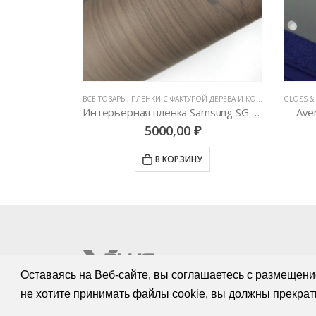
 ДЕРЕВА И КОЖИ
,
ЦВЕТНЫЕ ВИНИЛОВЫЕ ПЛЕНКИ
GLOSS & MATTE & SATIN
,
ВСЕ ТОВАРЫ
,
ЦВЕТНЫЕ ВИНИЛОВЫЕ ПЛЕНКИ
ВСЕ ТОВ
Интерьерная пленка Samsung SG 5507
AveryDennison Matte Dark Grey
7200,00
₽
У
В КОРЗИНУ
Оставаясь на Веб-сайте, вы соглашаетесь с размещени
не хотите принимать файлы cookie, вы должны прекрат