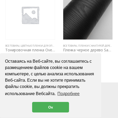
ВСЕ ТОВАРЫ
,
ЦВЕТНЫЕ ПЛЕНКИ ДЛЯ ОПТИКИ АВТО
,
ЦВЕТНЫЕ ВИНИЛОВЫЕ ПЛЕНКИ
ВСЕ ТОВАРЫ
,
ПЛЕНКИ С ФАКТУРОЙ ДЕРЕВА И КОЖИ
Тонировочная пленка Overs OPC-15 VLT15%, 2mil, рулон 1,52х30м
Пленка черное дерево Samsung Mg 3030
4990,00
₽
ПОДРОБНЕЕ
Оставаясь на Веб-сайте, вы соглашаетесь с
В КОРЗИНУ
размещением файлов cookie на вашем
компьютере, с целью анализа использования
Веб-сайта. Если вы не хотите принимать
файлы cookie, вы должны прекратить
использование Вебсайта.
Подробнее
Ок