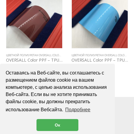
ЦВЕТНОЙ ПОЛИУРЕТАН OVERSALL COLOR PPF
ЦВЕТНОЙ ПОЛИУРЕТАН OVERSALL COLOR PPF
OVERSALL Color PPF – TPU3030 Morganite Pink
OVERSALL Color PPF – TPU2009 Sky Blue
75000,00
₽
75000,00
₽
Оставаясь на Веб-сайте, вы соглашаетесь с
В КОРЗИНУ
В КОРЗИНУ
размещением файлов cookie на вашем
компьютере, с целью анализа использования
Веб-сайта. Если вы не хотите принимать
файлы cookie, вы должны прекратить
использование Вебсайта.
Подробнее
Ок