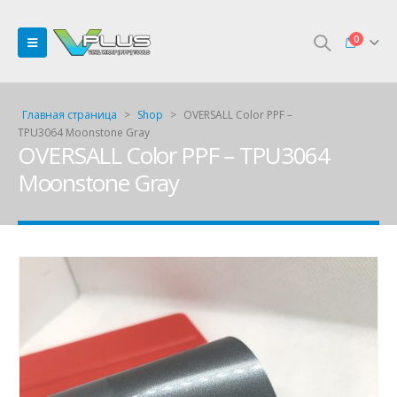
0
Главная страница
>
Shop
>
OVERSALL Color PPF –
TPU3064 Moonstone Gray
OVERSALL Color PPF – TPU3064
Moonstone Gray