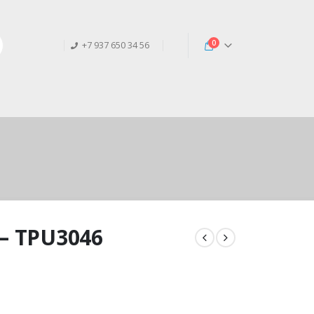
0
+7 937 650 34 56
 – TPU3046