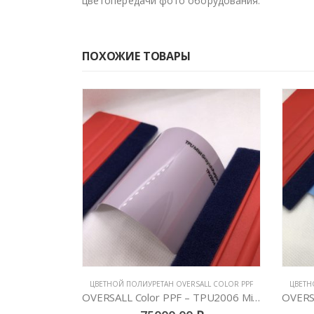
цветопередачи фото оборудования.
ПОХОЖИЕ ТОВАРЫ
ALL COLOR PPF
ЦВЕТНОЙ ПОЛИУРЕТАН OVERSALL COLOR PPF
ЦВЕТН
OVERSALL Color PPF – TPU2006 Mist Grayish Purple
OVERSALL Color PPF – TPU2037 Zandvoort Blue