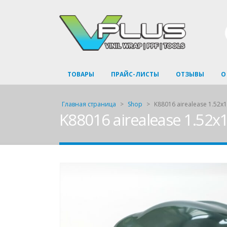
ТОВАРЫ
ПРАЙС-ЛИСТЫ
ОТЗЫВЫ
О
Главная страница
>
Shop
>
K88016 airealease 1.52х
K88016 airealease 1.52х