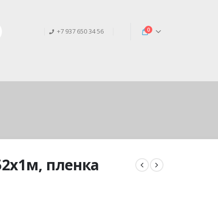
0
+7 937 650 34 56
.52х1м, пленка