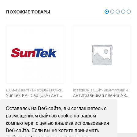
ПОХОЖИЕ ТОВАРЫ
,
ПОЛИУРЕТАНОВЫЕ ПЛЕНКИ PPF (5 ЛЕТ, НЕ ВИДНЫ НА КУЗОВЕ)
LLUMAR & SUNTEK & HEXIS (USA & FRANCE)
,
ВСЕ ТОВАРЫ
,
ПОЛИУРЕТАНОВЫЕ ПЛЕНКИ PPF (5 ЛЕТ, НЕ ВИДНЫ
ВСЕ ТОВАРЫ
,
ЗАЩИТНЫЕ АНТИГРАВИЙНЫЕ ПЛЕНКИ
,
ЗАЩИТНЫЕ АНТИГРАВИЙНЫЕ ПЛЕНКИ ДЛЯ АВТОМОБИЛЯ
SunTek PPF Cap (USA) Антигравийная пленка 1,52м х 1м
Антигравийная пленка ARMOTEK PPF Film 1,52м
12000,00
₽
4000,00
₽
Оставаясь на Веб-сайте, вы соглашаетесь с
В КОРЗИНУ
В КОРЗИНУ
размещением файлов cookie на вашем
компьютере, с целью анализа использования
Веб-сайта. Если вы не хотите принимать