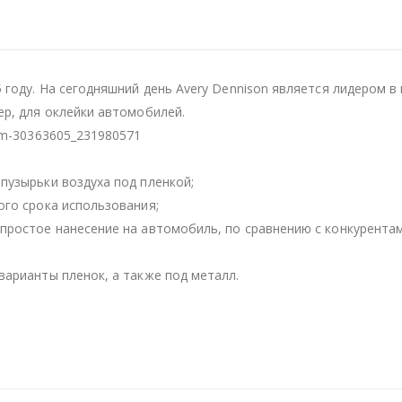
5 году. На сегодняшний день Avery Dennison является лидером 
ер, для оклейки автомобилей.
um-30363605_231980571
пузырьки воздуха под пленкой;
ого срока использования;
простое нанесение на автомобиль, по сравнению с конкурентам
варианты пленок, а также под металл.