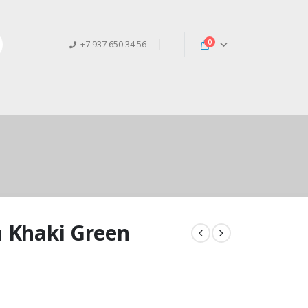
0
+7 937 650 34 56
n Khaki Green