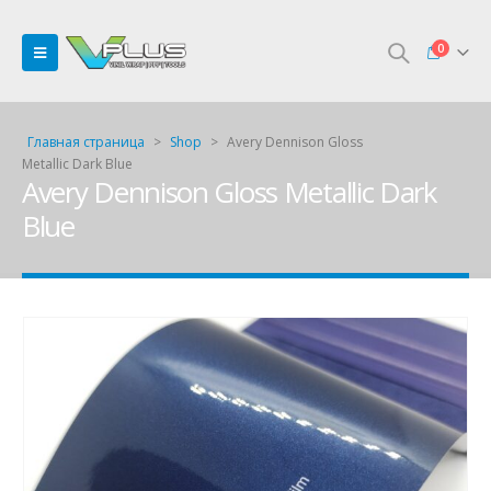
0
Главная страница
>
Shop
>
Avery Dennison Gloss
Metallic Dark Blue
Avery Dennison Gloss Metallic Dark
Blue