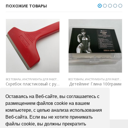
ПОХОЖИЕ ТОВАРЫ
АНИЯ И ОЧИСТКИ КЛЕЯ
ВСЕ ТОВАРЫ
,
СКРЕБКИ И УГОЛКИ ДЛЯ ТОНИРОВАНИЯ И ОЧИСТКИ КЛЕЯ
,
ИНСТРУМЕНТЫ ДЛЯ РАБОТЫ С ПЛЕНКАМИ
ВСЕ ТОВАРЫ
,
СКРЕБКИ И УГОЛКИ ДЛЯ ТОНИРОВАН
,
ИНСТРУМЕНТЫ ДЛЯ РАБОТЫ С ПЛЕНКАМИ
Скребок пластиковый с ручкой, большой
Детейлинг Глина 100грамм
500,00
₽
500,00
₽
Оставаясь на Веб-сайте, вы соглашаетесь с
В КОРЗИНУ
В КОРЗИНУ
размещением файлов cookie на вашем
компьютере, с целью анализа использования
Веб-сайта. Если вы не хотите принимать
файлы cookie, вы должны прекратить